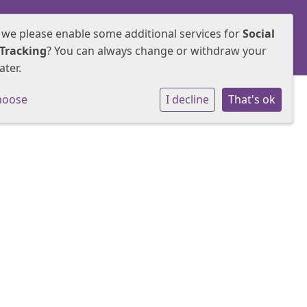
 we please enable some additional services for
Social
Samenwerken
Groepen
Contact
Tracking
? You can always change or withdraw your
ater.
hoose
I decline
That's ok