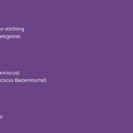
n stichting
elsgestel.
anciscus)
ciscus Biezenmortel)
nl