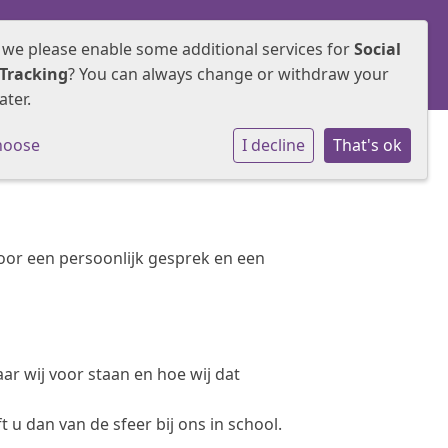
 we please enable some additional services for
Social
Samenwerken
Groepen
Contact
Tracking
? You can always change or withdraw your
ater.
hoose
I decline
That's ok
voor een persoonlijk gesprek en een
aar wij voor staan en hoe wij dat
t u dan van de sfeer bij ons in school.