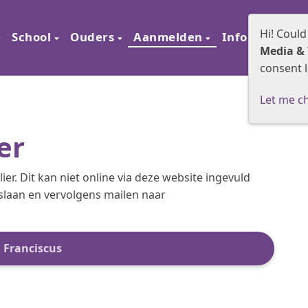
Hi! Could
e
School
Ouders
Aanmelden
Informatie
Media & 
consent l
Let me c
er
er. Dit kan niet online via deze website ingevuld
pslaan en vervolgens mailen naar
 Franciscus