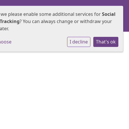
 we please enable some additional services for
Social
Samenwerken
Groepen
Contact
Tracking
? You can always change or withdraw your
ater.
hoose
I decline
That's ok