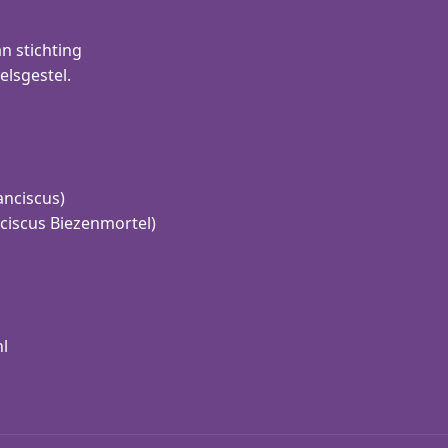
n stichting
elsgestel.
anciscus)
ciscus Biezenmortel)
nl