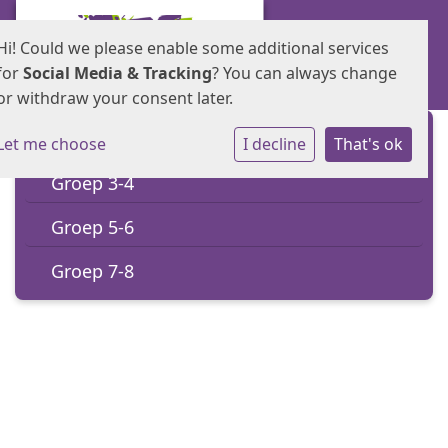
Hi! Could we please enable some additional services
for
Social Media & Tracking
? You can always change
or withdraw your consent later.
Groep 1-2
Let me choose
I decline
That's ok
Groep 3-4
Groep 5-6
Groep 7-8